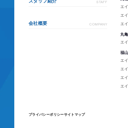
スタッフ紹介
STAFF
エ
エ
会社概要
エ
COMPANY
丸
エ
福
エ
エ
エ
エ
プライバシーポリシー
サイトマップ