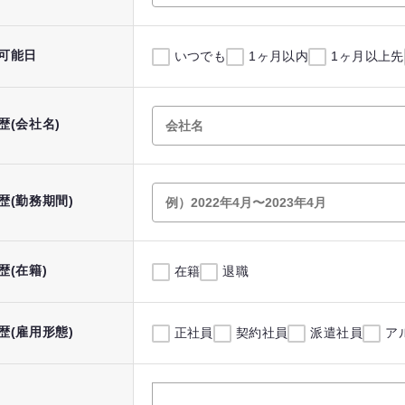
可能日
いつでも
1ヶ月以内
1ヶ月以上先
歴(会社名)
歴(勤務期間)
歴(在籍)
在籍
退職
歴(雇用形態)
正社員
契約社員
派遣社員
ア