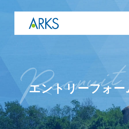
t
r
e
c
r
u
i
エントリーフォー