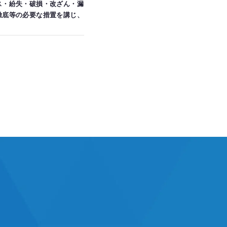
ス・紛失・破損・改ざん・漏
徹底等の必要な措置を講じ、
対する回答として、電子メー
る場合を除き、個人情報を第
スを行なうために当社が業務
じています。
人であることを確認の上、対