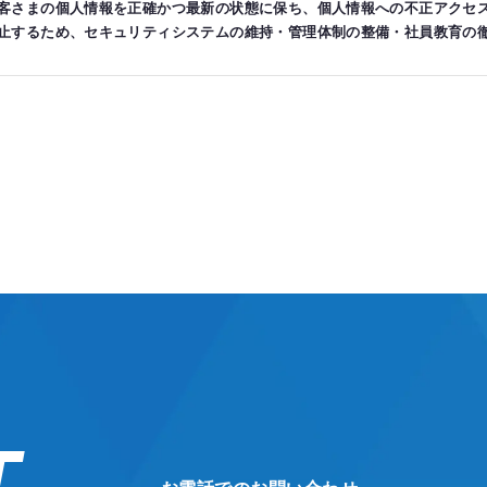
客さまの個人情報を正確かつ最新の状態に保ち、個人情報への不正アクセ
止するため、セキュリティシステムの維持・管理体制の整備・社員教育の
実施し個人情報の厳重な管理を行ないます。
の利用目的
らお預かりした個人情報は、当社からのご連絡や業務のご案内やご質問に
ご送付に利用いたします。
の第三者への開示・提供の禁止
客さまよりお預かりした個人情報を適切に管理し、次のいずれかに該当す
いたしません。 お客さまの同意がある場合 お客さまが希望されるサービ
業者に対して開示する場合 法令に基づき開示することが必要である場合
の安全対策
人情報の正確性及び安全性確保のために、セキュリティに万全の対策を講
照会
T
ご本人の個人情報の照会・修正・削除などをご希望される場合には、ご本