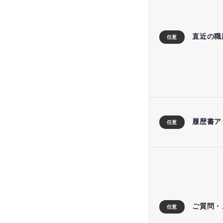
直近の職
任意
履歴書ア
任意
ご質問・
任意