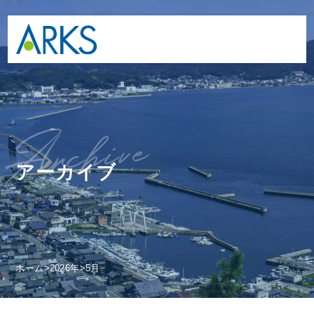
e
ar
c
hiv
アーカイブ
ホーム
>
2026年
>
5月