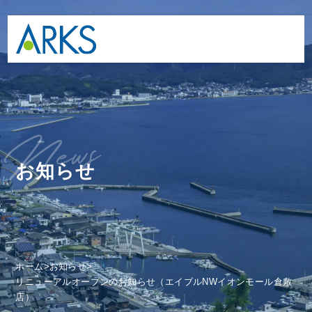
ws
n
e
お知らせ
ホーム
>
お知らせ
>
リニューアルオープンのお知らせ（エイブルNWイオンモール倉敷
店）